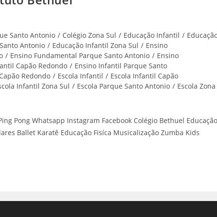
que Santo Antonio
/
Colégio Zona Sul
/
Educação Infantil
/
Educaçã
 Santo Antonio
/
Educação Infantil Zona Sul
/
Ensino
o
/
Ensino Fundamental Parque Santo Antonio
/
Ensino
fantil Capão Redondo
/
Ensino Infantil Parque Santo
 Capão Redondo
/
Escola Infantil
/
Escola Infantil Capão
scola Infantil Zona Sul
/
Escola Parque Santo Antonio
/
Escola Zona
la Ping Pong Whatsapp Instagram Facebook Colégio Bethuel Educaçã
lares Ballet Karatê Educação Fisíca Musicalização Zumba Kids