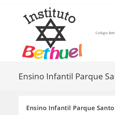
Ir
para
o
conteúdo
Colégio Bet
Ensino Infantil Parque S
Ensino Infantil Parque Santo