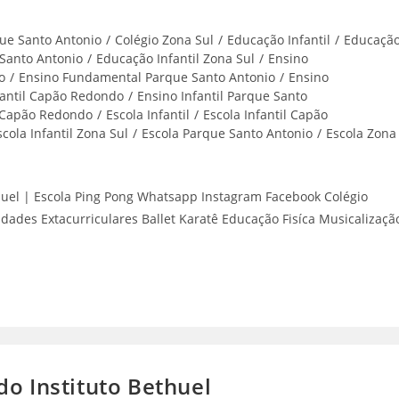
que Santo Antonio
/
Colégio Zona Sul
/
Educação Infantil
/
Educaçã
 Santo Antonio
/
Educação Infantil Zona Sul
/
Ensino
o
/
Ensino Fundamental Parque Santo Antonio
/
Ensino
fantil Capão Redondo
/
Ensino Infantil Parque Santo
 Capão Redondo
/
Escola Infantil
/
Escola Infantil Capão
scola Infantil Zona Sul
/
Escola Parque Santo Antonio
/
Escola Zona
thuel | Escola Ping Pong Whatsapp Instagram Facebook Colégio
dades Extacurriculares Ballet Karatê Educação Fisíca Musicalizaçã
do Instituto Bethuel