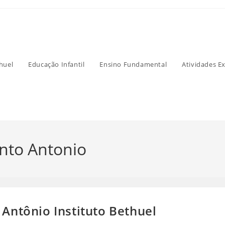
huel
Educação Infantil
Ensino Fundamental
Atividades Ex
anto Antonio
 Antônio Instituto Bethuel