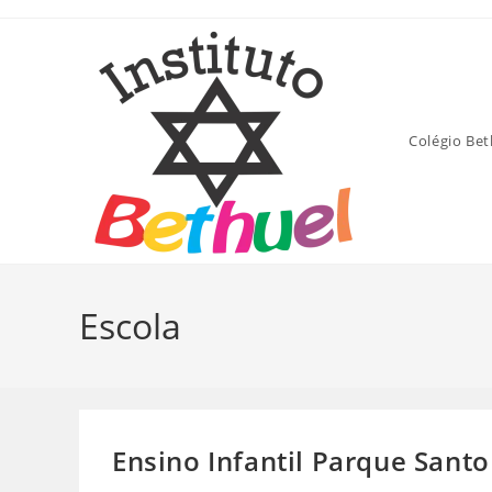
Ir
para
o
conteúdo
Colégio Bet
Escola
Ensino Infantil Parque Santo