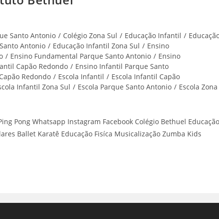
que Santo Antonio
/
Colégio Zona Sul
/
Educação Infantil
/
Educaçã
 Santo Antonio
/
Educação Infantil Zona Sul
/
Ensino
o
/
Ensino Fundamental Parque Santo Antonio
/
Ensino
fantil Capão Redondo
/
Ensino Infantil Parque Santo
 Capão Redondo
/
Escola Infantil
/
Escola Infantil Capão
scola Infantil Zona Sul
/
Escola Parque Santo Antonio
/
Escola Zona
la Ping Pong Whatsapp Instagram Facebook Colégio Bethuel Educaçã
lares Ballet Karatê Educação Fisíca Musicalização Zumba Kids