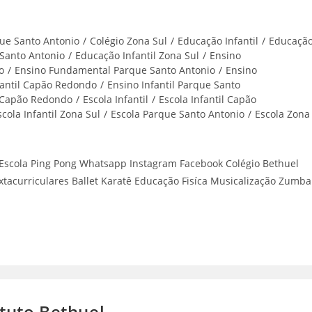
que Santo Antonio
/
Colégio Zona Sul
/
Educação Infantil
/
Educaçã
 Santo Antonio
/
Educação Infantil Zona Sul
/
Ensino
o
/
Ensino Fundamental Parque Santo Antonio
/
Ensino
fantil Capão Redondo
/
Ensino Infantil Parque Santo
 Capão Redondo
/
Escola Infantil
/
Escola Infantil Capão
scola Infantil Zona Sul
/
Escola Parque Santo Antonio
/
Escola Zona
 Escola Ping Pong Whatsapp Instagram Facebook Colégio Bethuel
xtacurriculares Ballet Karatê Educação Fisíca Musicalização Zumba
ituto Bethuel