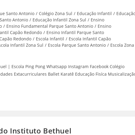
que Santo Antonio
/
Colégio Zona Sul
/
Educação Infantil
/
Educaçã
 Santo Antonio
/
Educação Infantil Zona Sul
/
Ensino
o
/
Ensino Fundamental Parque Santo Antonio
/
Ensino
fantil Capão Redondo
/
Ensino Infantil Parque Santo
 Capão Redondo
/
Escola Infantil
/
Escola Infantil Capão
scola Infantil Zona Sul
/
Escola Parque Santo Antonio
/
Escola Zona
thuel | Escola Ping Pong Whatsapp Instagram Facebook Colégio
dades Extacurriculares Ballet Karatê Educação Fisíca Musicalizaçã
do Instituto Bethuel