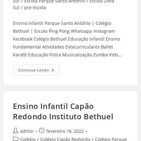
Sul
/
Escola Parque Santo Antonio
/
Escola Zona
Sul
/
pre escola
Ensino Infantil Parque Santo Antônio | Colégio
Bethuel | Escola Ping Pong Whatsapp Instagram
Facebook Colégio Bethuel Educação Infantil Ensino
Fundamental Atividades Extacurriculares Ballet
Karatê Educação Fisíca Musicalização Zumba Kids…
Ensino
Continue Lendo
Infantil
Parque
Santo
Antônio
Instituto
Bethuel
Ensino Infantil Capão
Redondo Instituto Bethuel
Autor
Post
admin
fevereiro 18, 2022
do
publicado:
Categoria
Colégio
/
Colégio Capão Redondo
/
Colégio Parque