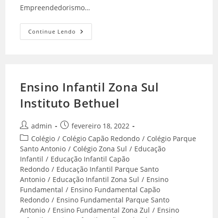
Empreendedorismo…
Ensino
Continue Lendo
Infantil
Capão
Redondo
Instituto
Bethuel
Ensino Infantil Zona Sul
Instituto Bethuel
Autor
Post
admin
fevereiro 18, 2022
do
publicado:
Categoria
Colégio
/
Colégio Capão Redondo
/
Colégio Parque
post:
do
Santo Antonio
/
Colégio Zona Sul
/
Educação
post:
Infantil
/
Educação Infantil Capão
Redondo
/
Educação Infantil Parque Santo
Antonio
/
Educação Infantil Zona Sul
/
Ensino
Fundamental
/
Ensino Fundamental Capão
Redondo
/
Ensino Fundamental Parque Santo
Antonio
/
Ensino Fundamental Zona Zul
/
Ensino