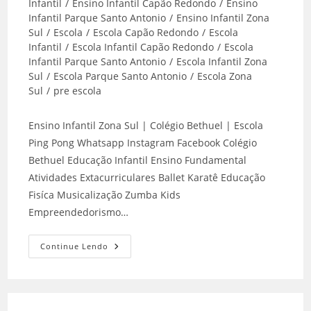
Infantil
/
Ensino Infantil Capão Redondo
/
Ensino
Infantil Parque Santo Antonio
/
Ensino Infantil Zona
Sul
/
Escola
/
Escola Capão Redondo
/
Escola
Infantil
/
Escola Infantil Capão Redondo
/
Escola
Infantil Parque Santo Antonio
/
Escola Infantil Zona
Sul
/
Escola Parque Santo Antonio
/
Escola Zona
Sul
/
pre escola
Ensino Infantil Zona Sul | Colégio Bethuel | Escola
Ping Pong Whatsapp Instagram Facebook Colégio
Bethuel Educação Infantil Ensino Fundamental
Atividades Extacurriculares Ballet Karatê Educação
Fisíca Musicalização Zumba Kids
Empreendedorismo…
Ensino
Continue Lendo
Infantil
Zona
Sul
Instituto
Bethuel