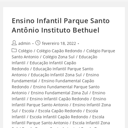
Ensino Infantil Parque Santo
Antônio Instituto Bethuel
Autor
Post
admin
fevereiro 18, 2022
do
publicado:
Categoria
Colégio
/
Colégio Capão Redondo
/
Colégio Parque
post:
do
Santo Antonio
/
Colégio Zona Sul
/
Educação
post:
Infantil
/
Educação Infantil Capão
Redondo
/
Educação Infantil Parque Santo
Antonio
/
Educação Infantil Zona Sul
/
Ensino
Fundamental
/
Ensino Fundamental Capão
Redondo
/
Ensino Fundamental Parque Santo
Antonio
/
Ensino Fundamental Zona Zul
/
Ensino
Infantil
/
Ensino Infantil Capão Redondo
/
Ensino
Infantil Parque Santo Antonio
/
Ensino Infantil Zona
Sul
/
Escola
/
Escola Capão Redondo
/
Escola
Infantil
/
Escola Infantil Capão Redondo
/
Escola
Infantil Parque Santo Antonio
/
Escola Infantil Zona