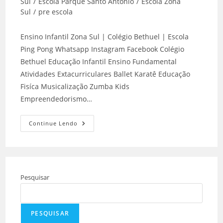
Sul
/
Escola Parque Santo Antonio
/
Escola Zona
Sul
/
pre escola
Ensino Infantil Zona Sul | Colégio Bethuel | Escola
Ping Pong Whatsapp Instagram Facebook Colégio
Bethuel Educação Infantil Ensino Fundamental
Atividades Extacurriculares Ballet Karatê Educação
Fisíca Musicalização Zumba Kids
Empreendedorismo…
Ensino
Continue Lendo
Infantil
Zona
Sul
Instituto
Bethuel
Pesquisar
PESQUISAR