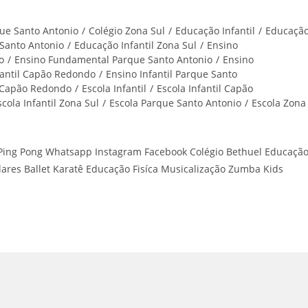
que Santo Antonio
/
Colégio Zona Sul
/
Educação Infantil
/
Educaçã
 Santo Antonio
/
Educação Infantil Zona Sul
/
Ensino
o
/
Ensino Fundamental Parque Santo Antonio
/
Ensino
fantil Capão Redondo
/
Ensino Infantil Parque Santo
 Capão Redondo
/
Escola Infantil
/
Escola Infantil Capão
scola Infantil Zona Sul
/
Escola Parque Santo Antonio
/
Escola Zona
la Ping Pong Whatsapp Instagram Facebook Colégio Bethuel Educaçã
lares Ballet Karatê Educação Fisíca Musicalização Zumba Kids