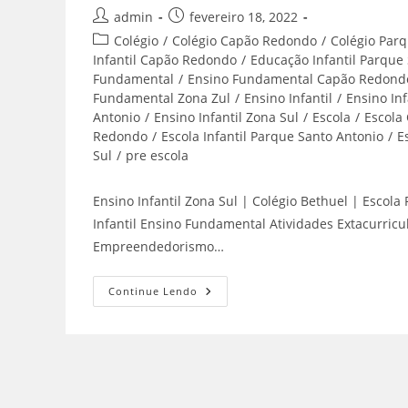
Autor
Post
admin
fevereiro 18, 2022
do
publicado:
Categoria
Colégio
/
Colégio Capão Redondo
/
Colégio Par
post:
do
Infantil Capão Redondo
/
Educação Infantil Parque
post:
Fundamental
/
Ensino Fundamental Capão Redond
Fundamental Zona Zul
/
Ensino Infantil
/
Ensino In
Antonio
/
Ensino Infantil Zona Sul
/
Escola
/
Escola
Redondo
/
Escola Infantil Parque Santo Antonio
/
E
Sul
/
pre escola
Ensino Infantil Zona Sul | Colégio Bethuel | Esco
Infantil Ensino Fundamental Atividades Extacurricu
Empreendedorismo…
Ensino
Continue Lendo
Infantil
Zona
Sul
Instituto
Bethuel