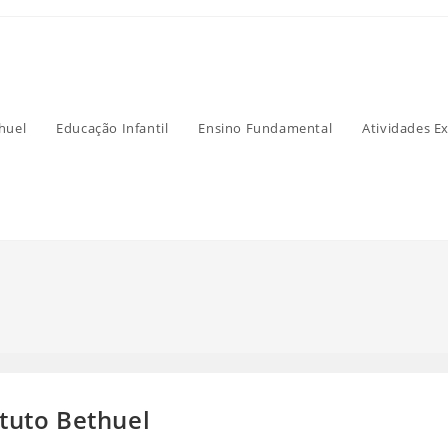
huel
Educação Infantil
Ensino Fundamental
Atividades Ex
ituto Bethuel