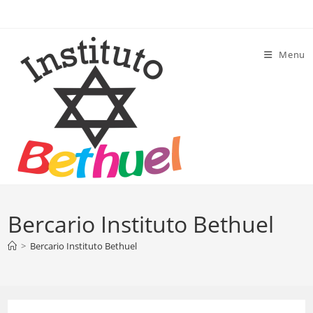
Ir
para
o
Menu
conteúdo
Bercario Instituto Bethuel
>
Bercario Instituto Bethuel