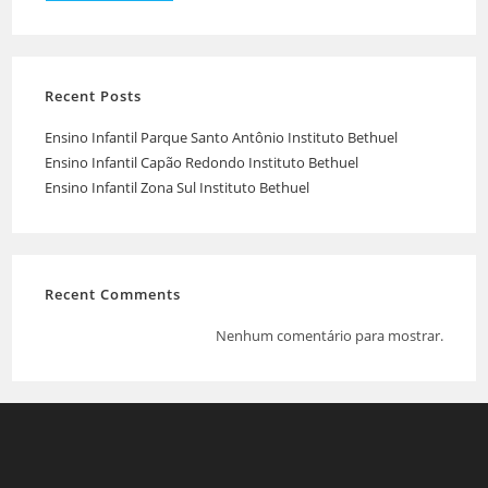
Recent Posts
Ensino Infantil Parque Santo Antônio Instituto Bethuel
Ensino Infantil Capão Redondo Instituto Bethuel
Ensino Infantil Zona Sul Instituto Bethuel
Recent Comments
Nenhum comentário para mostrar.