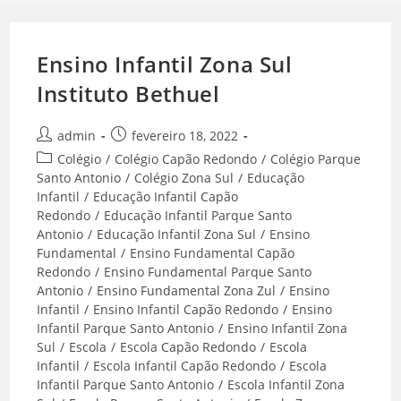
Ensino Infantil Zona Sul
Instituto Bethuel
Autor
Post
admin
fevereiro 18, 2022
do
publicado:
Categoria
Colégio
/
Colégio Capão Redondo
/
Colégio Parque
post:
do
Santo Antonio
/
Colégio Zona Sul
/
Educação
post:
Infantil
/
Educação Infantil Capão
Redondo
/
Educação Infantil Parque Santo
Antonio
/
Educação Infantil Zona Sul
/
Ensino
Fundamental
/
Ensino Fundamental Capão
Redondo
/
Ensino Fundamental Parque Santo
Antonio
/
Ensino Fundamental Zona Zul
/
Ensino
Infantil
/
Ensino Infantil Capão Redondo
/
Ensino
Infantil Parque Santo Antonio
/
Ensino Infantil Zona
Sul
/
Escola
/
Escola Capão Redondo
/
Escola
Infantil
/
Escola Infantil Capão Redondo
/
Escola
Infantil Parque Santo Antonio
/
Escola Infantil Zona