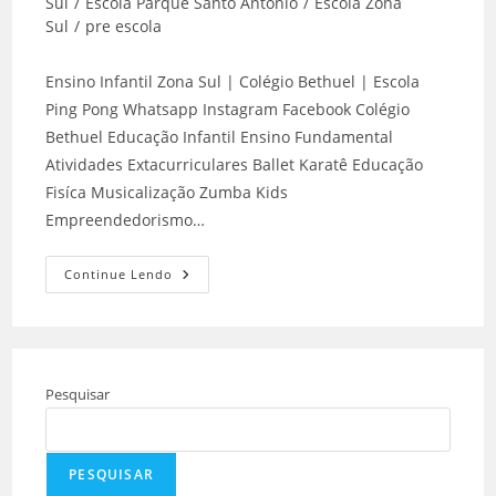
Sul
/
Escola Parque Santo Antonio
/
Escola Zona
Sul
/
pre escola
Ensino Infantil Zona Sul | Colégio Bethuel | Escola
Ping Pong Whatsapp Instagram Facebook Colégio
Bethuel Educação Infantil Ensino Fundamental
Atividades Extacurriculares Ballet Karatê Educação
Fisíca Musicalização Zumba Kids
Empreendedorismo…
Ensino
Continue Lendo
Infantil
Zona
Sul
Instituto
Bethuel
Pesquisar
PESQUISAR