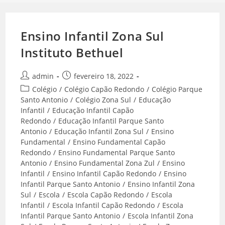
Ensino Infantil Zona Sul
Instituto Bethuel
Autor
Post
admin
fevereiro 18, 2022
do
publicado:
Categoria
Colégio
/
Colégio Capão Redondo
/
Colégio Parque
post:
do
Santo Antonio
/
Colégio Zona Sul
/
Educação
post:
Infantil
/
Educação Infantil Capão
Redondo
/
Educação Infantil Parque Santo
Antonio
/
Educação Infantil Zona Sul
/
Ensino
Fundamental
/
Ensino Fundamental Capão
Redondo
/
Ensino Fundamental Parque Santo
Antonio
/
Ensino Fundamental Zona Zul
/
Ensino
Infantil
/
Ensino Infantil Capão Redondo
/
Ensino
Infantil Parque Santo Antonio
/
Ensino Infantil Zona
Sul
/
Escola
/
Escola Capão Redondo
/
Escola
Infantil
/
Escola Infantil Capão Redondo
/
Escola
Infantil Parque Santo Antonio
/
Escola Infantil Zona