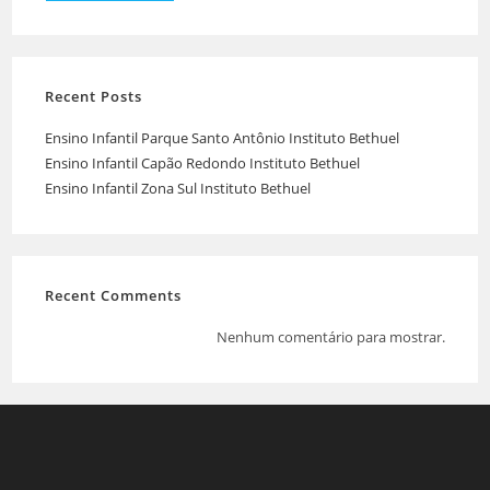
Recent Posts
Ensino Infantil Parque Santo Antônio Instituto Bethuel
Ensino Infantil Capão Redondo Instituto Bethuel
Ensino Infantil Zona Sul Instituto Bethuel
Recent Comments
Nenhum comentário para mostrar.