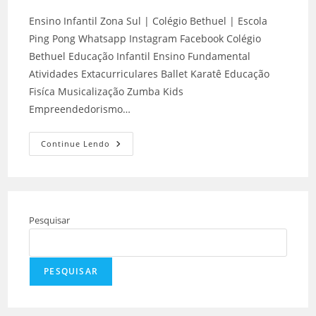
Ensino Infantil Zona Sul | Colégio Bethuel | Escola
Ping Pong Whatsapp Instagram Facebook Colégio
Bethuel Educação Infantil Ensino Fundamental
Atividades Extacurriculares Ballet Karatê Educação
Fisíca Musicalização Zumba Kids
Empreendedorismo…
Ensino
Continue Lendo
Infantil
Zona
Sul
Instituto
Bethuel
Pesquisar
PESQUISAR