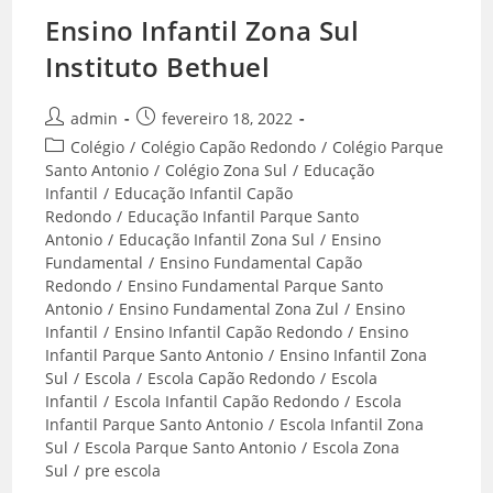
Ensino Infantil Zona Sul
Instituto Bethuel
Autor
Post
admin
fevereiro 18, 2022
do
publicado:
Categoria
Colégio
/
Colégio Capão Redondo
/
Colégio Parque
post:
do
Santo Antonio
/
Colégio Zona Sul
/
Educação
post:
Infantil
/
Educação Infantil Capão
Redondo
/
Educação Infantil Parque Santo
Antonio
/
Educação Infantil Zona Sul
/
Ensino
Fundamental
/
Ensino Fundamental Capão
Redondo
/
Ensino Fundamental Parque Santo
Antonio
/
Ensino Fundamental Zona Zul
/
Ensino
Infantil
/
Ensino Infantil Capão Redondo
/
Ensino
Infantil Parque Santo Antonio
/
Ensino Infantil Zona
Sul
/
Escola
/
Escola Capão Redondo
/
Escola
Infantil
/
Escola Infantil Capão Redondo
/
Escola
Infantil Parque Santo Antonio
/
Escola Infantil Zona
Sul
/
Escola Parque Santo Antonio
/
Escola Zona
Sul
/
pre escola