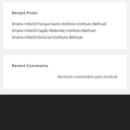
Recent Posts
Ensino Infantil Parque Santo Antônio Instituto Bethuel
Ensino Infantil Capão Redondo Instituto Bethuel
Ensino Infantil Zona Sul Instituto Bethuel
Recent Comments
Nenhum comentário para mostrar.