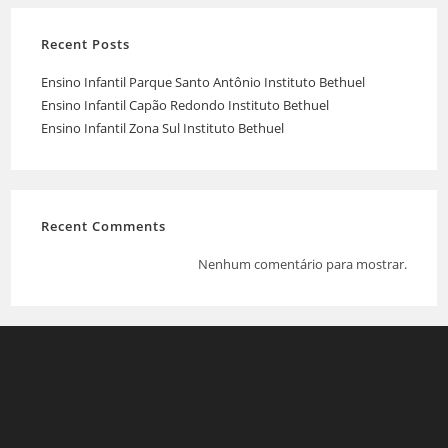
Recent Posts
Ensino Infantil Parque Santo Antônio Instituto Bethuel
Ensino Infantil Capão Redondo Instituto Bethuel
Ensino Infantil Zona Sul Instituto Bethuel
Recent Comments
Nenhum comentário para mostrar.