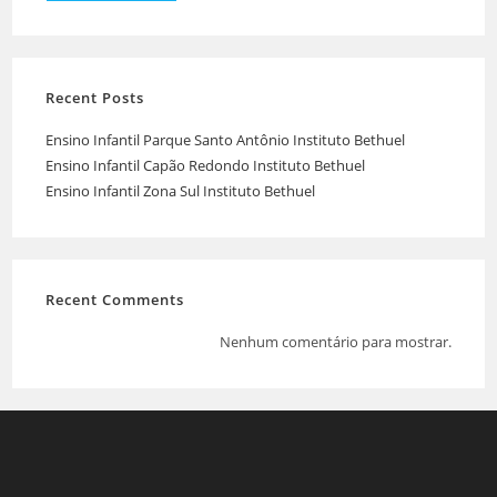
Recent Posts
Ensino Infantil Parque Santo Antônio Instituto Bethuel
Ensino Infantil Capão Redondo Instituto Bethuel
Ensino Infantil Zona Sul Instituto Bethuel
Recent Comments
Nenhum comentário para mostrar.