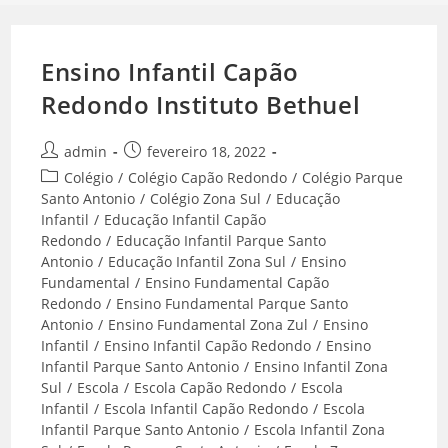
Ensino Infantil Capão
Redondo Instituto Bethuel
Autor
Post
admin
fevereiro 18, 2022
do
publicado:
Categoria
Colégio
/
Colégio Capão Redondo
/
Colégio Parque
post:
do
Santo Antonio
/
Colégio Zona Sul
/
Educação
post:
Infantil
/
Educação Infantil Capão
Redondo
/
Educação Infantil Parque Santo
Antonio
/
Educação Infantil Zona Sul
/
Ensino
Fundamental
/
Ensino Fundamental Capão
Redondo
/
Ensino Fundamental Parque Santo
Antonio
/
Ensino Fundamental Zona Zul
/
Ensino
Infantil
/
Ensino Infantil Capão Redondo
/
Ensino
Infantil Parque Santo Antonio
/
Ensino Infantil Zona
Sul
/
Escola
/
Escola Capão Redondo
/
Escola
Infantil
/
Escola Infantil Capão Redondo
/
Escola
Infantil Parque Santo Antonio
/
Escola Infantil Zona