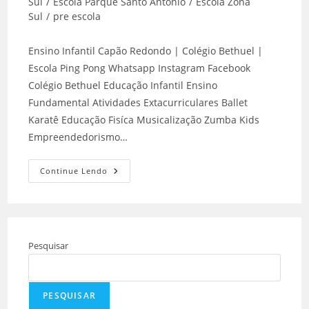
Sul
/
Escola Parque Santo Antonio
/
Escola Zona
Sul
/
pre escola
Ensino Infantil Capão Redondo | Colégio Bethuel |
Escola Ping Pong Whatsapp Instagram Facebook
Colégio Bethuel Educação Infantil Ensino
Fundamental Atividades Extacurriculares Ballet
Karatê Educação Fisíca Musicalização Zumba Kids
Empreendedorismo…
Ensino
Continue Lendo
Infantil
Capão
Redondo
Instituto
Bethuel
Pesquisar
PESQUISAR