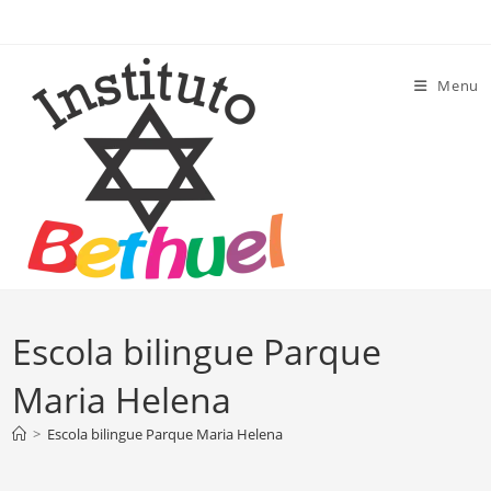
Ir
para
o
Menu
conteúdo
Escola bilingue Parque
Maria Helena
>
Escola bilingue Parque Maria Helena