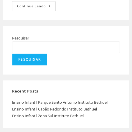
Ensino
Continue Lendo
Infantil
Capão
Redondo
Instituto
Bethuel
Pesquisar
PESQUISAR
Recent Posts
Ensino Infantil Parque Santo Antônio Instituto Bethuel
Ensino Infantil Capão Redondo Instituto Bethuel
Ensino Infantil Zona Sul Instituto Bethuel