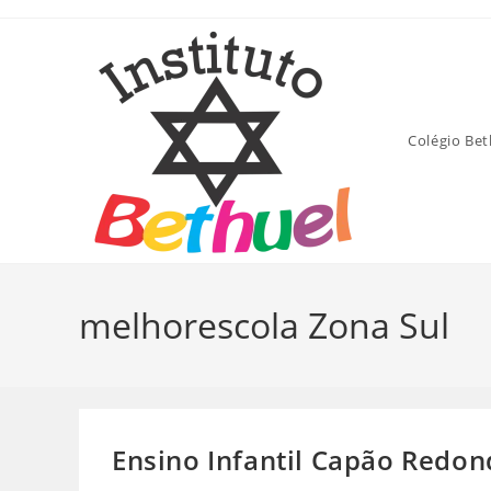
Ir
para
o
conteúdo
Colégio Bet
melhorescola Zona Sul
Ensino Infantil Capão Redon