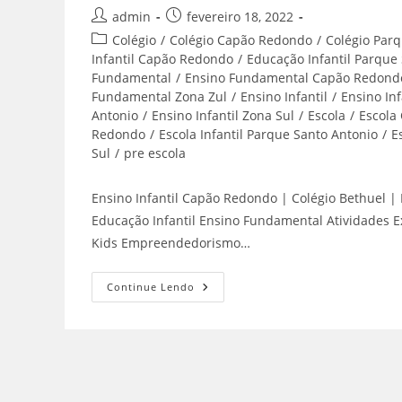
Autor
Post
admin
fevereiro 18, 2022
do
publicado:
Categoria
Colégio
/
Colégio Capão Redondo
/
Colégio Par
post:
do
Infantil Capão Redondo
/
Educação Infantil Parque
post:
Fundamental
/
Ensino Fundamental Capão Redond
Fundamental Zona Zul
/
Ensino Infantil
/
Ensino In
Antonio
/
Ensino Infantil Zona Sul
/
Escola
/
Escola
Redondo
/
Escola Infantil Parque Santo Antonio
/
E
Sul
/
pre escola
Ensino Infantil Capão Redondo | Colégio Bethuel |
Educação Infantil Ensino Fundamental Atividades E
Kids Empreendedorismo…
Ensino
Continue Lendo
Infantil
Capão
Redondo
Instituto
Bethuel