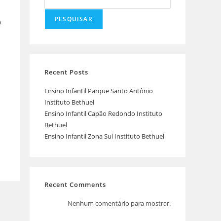
PESQUISAR
o
Recent Posts
Ensino Infantil Parque Santo Antônio
Instituto Bethuel
Ensino Infantil Capão Redondo Instituto
Bethuel
Ensino Infantil Zona Sul Instituto Bethuel
Recent Comments
Nenhum comentário para mostrar.