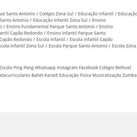
que Santo Antonio
/
Colégio Zona Sul
/
Educação Infantil
/
Educaçã
 Santo Antonio
/
Educação Infantil Zona Sul
/
Ensino
o
/
Ensino Fundamental Parque Santo Antonio
/
Ensino
fantil Capão Redondo
/
Ensino Infantil Parque Santo
 Capão Redondo
/
Escola Infantil
/
Escola Infantil Capão
scola Infantil Zona Sul
/
Escola Parque Santo Antonio
/
Escola Zona
 Escola Ping Pong Whatsapp Instagram Facebook Colégio Bethuel
xtacurriculares Ballet Karatê Educação Fisíca Musicalização Zumba